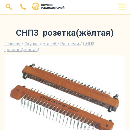
СНП3 розетка(жёлтая)
Главная
/
Скупка деталей
/
Разъемы
/
СНП3
розетка(жёлтая)