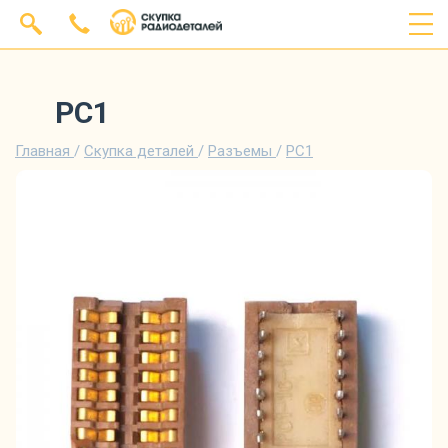
РС1
Главная
/
Скупка деталей
/
Разъемы
/
РС1