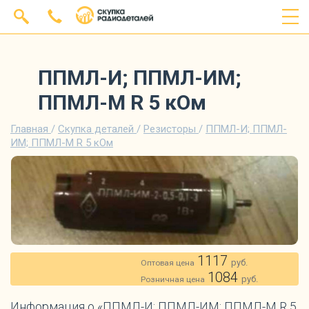
ППМЛ-И; ППМЛ-ИМ;
ППМЛ-М R 5 кОм
Главная
/
Скупка деталей
/
Резисторы
/
ППМЛ-И; ППМЛ-
ИМ; ППМЛ-М R 5 кОм
1117
руб.
Оптовая цена
1084
руб.
Розничная цена
Информация о «ППМЛ-И; ППМЛ-ИМ; ППМЛ-М R 5