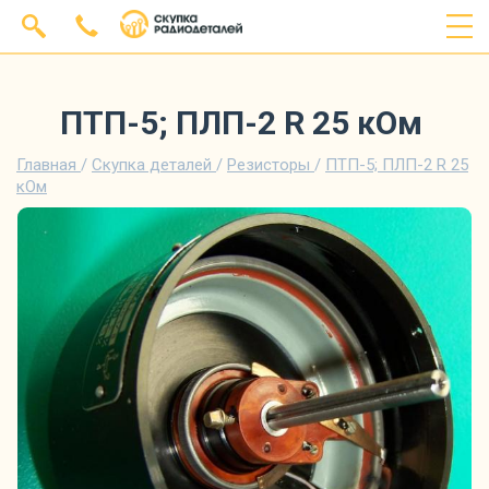
ПТП-5; ПЛП-2 R 25 кОм
Главная
/
Скупка деталей
/
Резисторы
/
ПТП-5; ПЛП-2 R 25
кОм