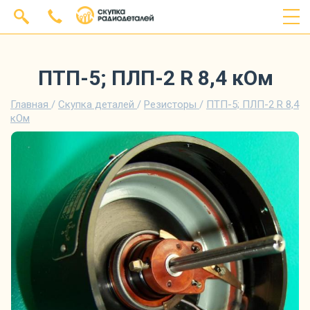
ПТП-5; ПЛП-2 R 8,4 кОм
Главная
/
Скупка деталей
/
Резисторы
/
ПТП-5; ПЛП-2 R 8,4
кОм