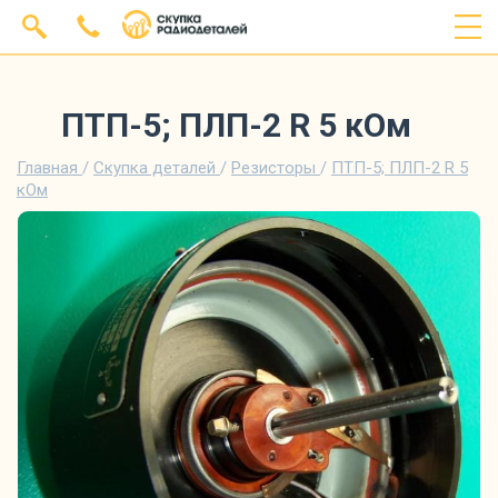
ПТП-5; ПЛП-2 R 5 кОм
Главная
/
Скупка деталей
/
Резисторы
/
ПТП-5; ПЛП-2 R 5
кОм