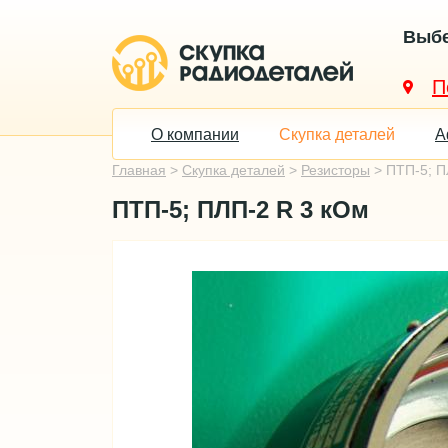
Выбе
О компании
Скупка деталей
А
Главная
>
Скупка деталей
>
Резисторы
> ПТП-5; П
ПТП-5; ПЛП-2 R 3 кОм