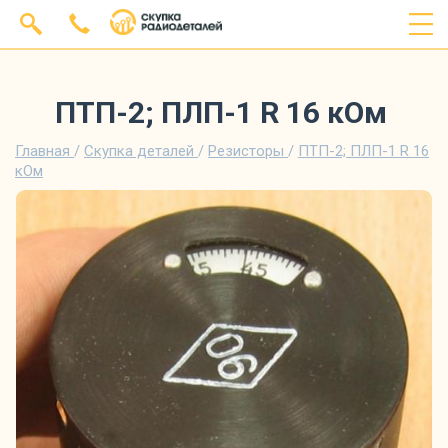
ПТП-2; ПЛП-1 R 16 кОм
Главная
/
Скупка деталей
/
Резисторы
/
ПТП-2; ПЛП-1 R 16
кОм