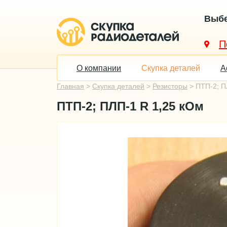
Выбе
О компании
Скупка деталей
А
Главная
>
Скупка деталей
>
Резисторы
> ПТП-2; П
ПТП-2; ПЛП-1 R 1,25 кОм