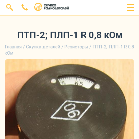
ПТП-2; ПЛП-1 R 0,8 кОм
Главная
/
Скупка деталей
/
Резисторы
/
ПТП-2; ПЛП-1 R 0,8
кОм