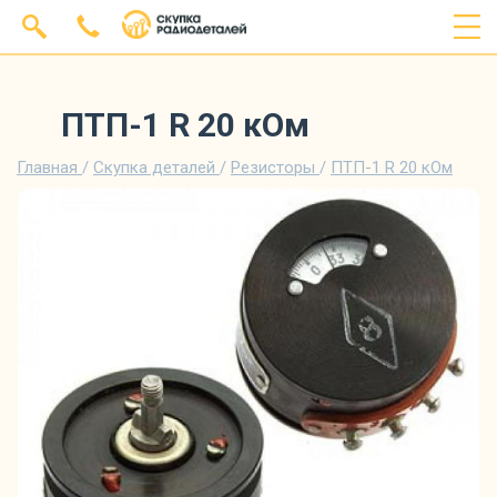
ПТП-1 R 20 кОм
Главная
/
Скупка деталей
/
Резисторы
/
ПТП-1 R 20 кОм