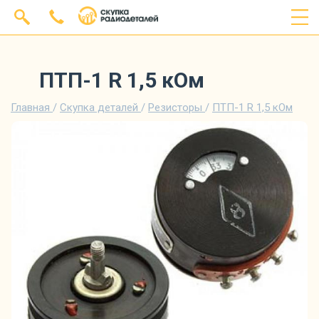
ПТП-1 R 1,5 кОм
Главная
/
Скупка деталей
/
Резисторы
/
ПТП-1 R 1,5 кОм