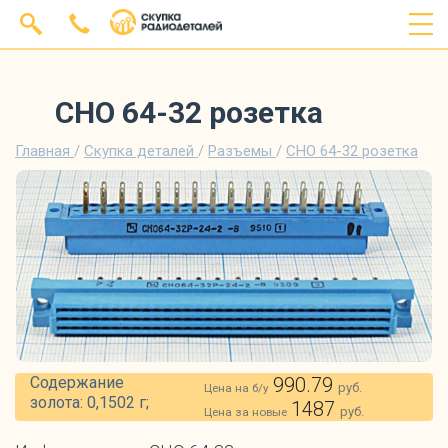
СНО 64-32 розетка
Главная
/
Скупка деталей
/
Разъемы
/
СНО 64-32 розетка
Содержание
990.79
руб.
Цена на б/у
золота: 0,1502 г;
1487
руб.
Цена за новые