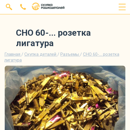
СНО 60-... розетка
лигатура
Главная
/
Скупка деталей
/
Разъемы
/
СНО 60-... розетка
лигатура