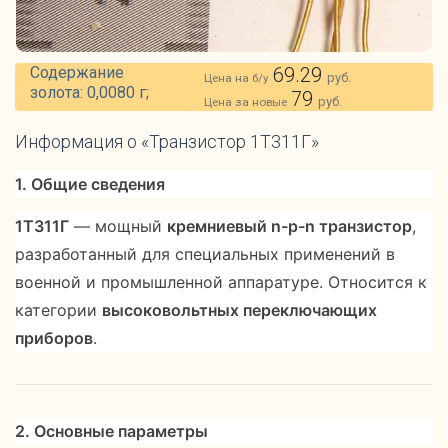
Содержание
69.29
руб.
Цена на б/у
золота: 0,0080 г;
79
руб.
Цена за новые
Информация о «Транзистор 1Т311Г»
1. Общие сведения
1Т311Г
— мощный
кремниевый n-p-n транзистор
,
разработанный для специальных применений в
военной и промышленной аппаратуре. Относится к
категории
высоковольтных переключающих
приборов
.
2. Основные параметры