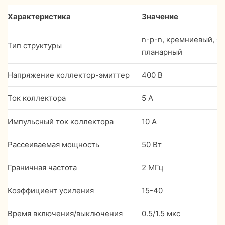
Характеристика
Значение
n-p-n, кремниевый, э
Тип структуры
планарный
Напряжение коллектор-эмиттер
400 В
Ток коллектора
5 А
Импульсный ток коллектора
10 А
Рассеиваемая мощность
50 Вт
Граничная частота
2 МГц
Коэффициент усиления
15-40
Время включения/выключения
0.5/1.5 мкс