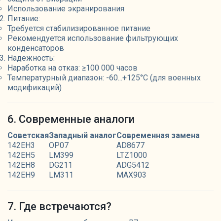
Использование экранирования
Питание:
Требуется стабилизированное питание
Рекомендуется использование фильтрующих
конденсаторов
Надежность:
Наработка на отказ: ≥100 000 часов
Температурный диапазон: -60...+125°C (для военных
модификаций)
6. Современные аналоги
Советская
Западный аналог
Современная замена
142ЕН3
OP07
AD8677
142ЕН5
LM399
LTZ1000
142ЕН8
DG211
ADG5412
142ЕН9
LM311
MAX903
7. Где встречаются?