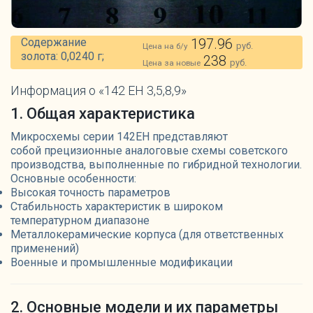
Содержание
197.96
руб.
Цена на б/у
золота: 0,0240 г;
238
руб.
Цена за новые
Информация о «142 ЕН 3,5,8,9»
1. Общая характеристика
Микросхемы серии 142ЕН представляют
собой прецизионные аналоговые схемы советского
производства, выполненные по гибридной технологии.
Основные особенности:
Высокая точность параметров
Стабильность характеристик в широком
температурном диапазоне
Металлокерамические корпуса (для ответственных
применений)
Военные и промышленные модификации
2. Основные модели и их параметры