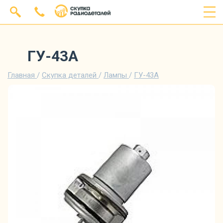
ГУ-43А
Главная
/
Скупка деталей
/
Лампы
/
ГУ-43А