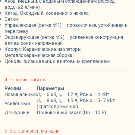
Анод: Медный, с водяным охлаждением (расход
воды ≥2 л/мин).
Катод: Оксидный, косвенного накала.
Сетки:
Управляющая (сетка №1) – проволочная, устойчивая к
перегреву.
Экранирующая (сетка №2) – усиленная конструкция
для высоких напряжений.
Корпус: Керамические изоляторы,
металлокерамическая сборка.
Цоколь: Фланцевый, с винтовым креплением.
4. Режимы работы
Режим
Параметры
Номинальный
Uₐ = 6 кВ, Iₐ = 1,2 А, Pвых = 4 кВт
Uₐ = 8 кВ, Iₐ = 1,5 А, Pвых = 5–7 кВт
Усиленный
(кратковременно)
Дежурный
Пониженный накал (Uн = 10 В)
5. Условия эксплуатации