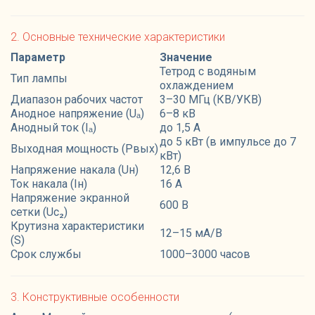
2. Основные технические характеристики
Параметр
Значение
Тетрод с водяным
Тип лампы
охлаждением
Диапазон рабочих частот
3–30 МГц (КВ/УКВ)
Анодное напряжение (Uₐ)
6–8 кВ
Анодный ток (Iₐ)
до 1,5 А
до 5 кВт (в импульсе до 7
Выходная мощность (Pвых)
кВт)
Напряжение накала (Uн)
12,6 В
Ток накала (Iн)
16 А
Напряжение экранной
600 В
сетки (Uс₂)
Крутизна характеристики
12–15 мА/В
(S)
Срок службы
1000–3000 часов
3. Конструктивные особенности