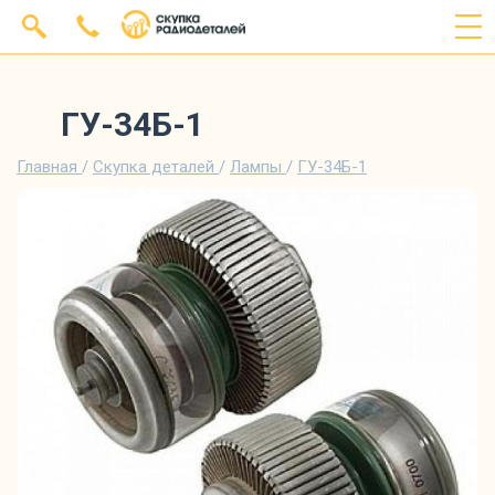
ГУ-34Б-1
Главная
/
Скупка деталей
/
Лампы
/
ГУ-34Б-1