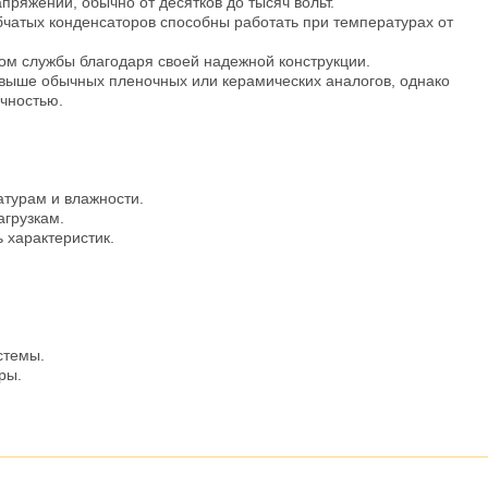
ряжений, обычно от десятков до тысяч вольт.
бчатых конденсаторов способны работать при температурах от
ком службы благодаря своей надежной конструкции.
 выше обычных пленочных или керамических аналогов, однако
чностью.
атурам и влажности.
агрузкам.
 характеристик.
стемы.
ры.