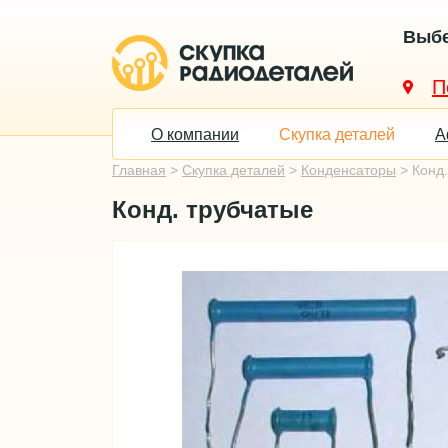
Выбе
О компании
Скупка деталей
А
Главная
>
Скупка деталей
>
Конденсаторы
> Конд.
Конд. трубчатые