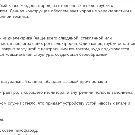
ый класс конденсаторов, изготовленных в виде трубки с
ком. Данная конструкция обеспечивает хорошие характеристики и
онной техники.
 из диэлектрика (чаще всего слюдяной, стеклянной или
 металлов, играющих роль электродов. Один конец трубки остаетс
 закрыт заглушкой с центральным контактом, куда подключается
ся коаксиальная структура, создающая своеобразный
 натуральный сланец, обладая высокой прочностью и
грает роль хорошего изолятора, а внутренняя полость заполнена
м служит стекло, что придает устройству устойчивость к влаге и
в:
х сотен пикофарад.