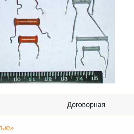
Договорная
тые»